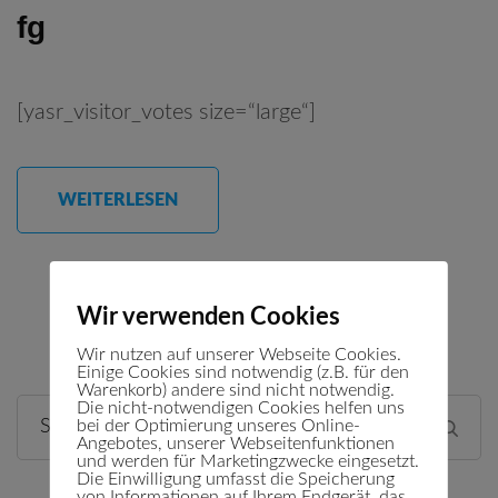
fg
[yasr_visitor_votes size=“large“]
WEITERLESEN
Wir verwenden Cookies
Wir nutzen auf unserer Webseite Cookies.
Einige Cookies sind notwendig (z.B. für den
Warenkorb) andere sind nicht notwendig.
Die nicht-notwendigen Cookies helfen uns
bei der Optimierung unseres Online-
Suchen
Angebotes, unserer Webseitenfunktionen
nach:
und werden für Marketingzwecke eingesetzt.
Die Einwilligung umfasst die Speicherung
von Informationen auf Ihrem Endgerät, das